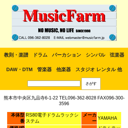
教則・楽譜
ドラム
パーカション
シンバル
弦楽器
DAW・DTM
管楽器
他楽器
スタジオ レンタル 他
熊本市中央区九品寺6-1-22 TEL096-362-8028 FAX096-300-
3596
本体型
RS80電子ドラムラックシ
メーカ
YAMAHA
番
ステム
ー