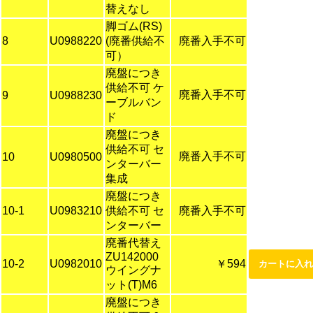
替えなし
脚ゴム(RS)
8
U0988220
(廃番供給不
廃番入手不可
可）
廃盤につき
供給不可 ケ
廃番入手不可
9
U0988230
ーブルバン
ド
廃盤につき
供給不可 セ
廃番入手不可
10
U0980500
ンターバー
集成
廃盤につき
10-1
U0983210
供給不可 セ
廃番入手不可
ンターバー
廃番代替え
ZU142000
10-2
U0982010
￥594
ウイングナ
ット(T)M6
廃盤につき