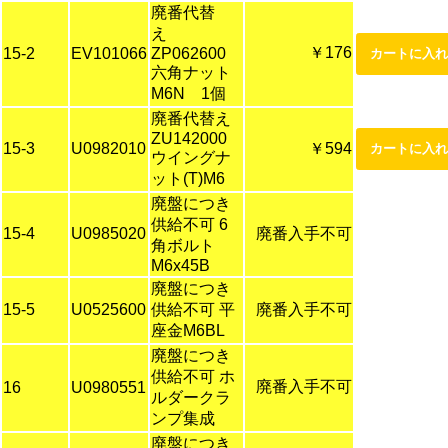
廃番代替
え
￥176
15-2
EV101066
ZP062600
六角ナット
M6N 1個
廃番代替え
ZU142000
15-3
U0982010
￥594
ウイングナ
ット(T)M6
廃盤につき
供給不可 6
15-4
U0985020
廃番入手不可
角ボルト
M6x45B
廃盤につき
15-5
U0525600
供給不可 平
廃番入手不可
座金M6BL
廃盤につき
供給不可 ホ
廃番入手不可
16
U0980551
ルダークラ
ンプ集成
廃盤につき