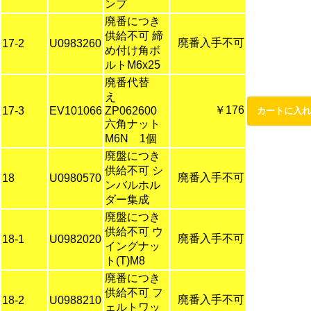
ンプ
廃番につき
供給不可 締
廃番入手不可
17-2
U0983260
め付け角ボ
ルトM6x25
廃番代替
え
￥176
17-3
EV101066
ZP062600
六角ナット
M6N 1個
廃盤につき
供給不可 シ
廃番入手不可
18
U0980570
ンバルホル
ダー集成
廃盤につき
供給不可 ウ
廃番入手不可
18-1
U0982020
イングナッ
ト(T)M8
廃番につき
供給不可 フ
廃番入手不可
18-2
U0988210
ェルトワッ