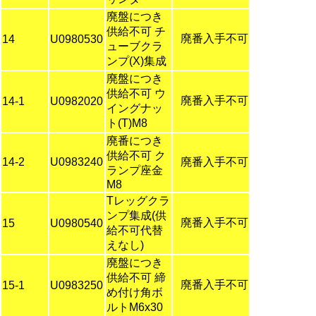
廃盤につき
供給不可 チ
廃番入手不可
14
U0980530
ューブクラ
ンプ(X)集成
廃盤につき
供給不可 ウ
廃番入手不可
14-1
U0982020
イングナッ
ト(T)M8
廃番につき
供給不可 ク
14-2
U0983240
廃番入手不可
ランプ座金
M8
Tレッグクラ
ンプ集成(供
廃番入手不可
15
U0980540
給不可代替
えなし)
廃盤につき
供給不可 締
廃番入手不可
15-1
U0983250
め付け角ボ
ルトM6x30