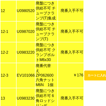
廃盤につき
供給不可 チ
廃番入手不可
12
U0980520
ューブクラ
ンプ(T)集成
廃盤につき
供給不可 チ
廃番入手不可
12-1
U0987020
ューブクラ
ンプ(T)
廃盤につき
供給不可 ク
廃番入手不可
12-2
U0983220
ランプボル
トM6x30
廃番代替
え
￥176
12-3
EV101066
ZP062600
六角ナット
M6N 1個
廃盤につき
供給不可 6
廃番入手不可
13
U0983230
角ロッドシ
リンダ