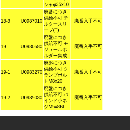
シャφ35x10
廃番につき
供給不可 チ
廃番入手不可
18-3
U0987010
ルタースリ
ーブ(T)
廃盤につき
供給不可 モ
廃番入手不可
19
U0980580
ジュールホ
ルダー集成
廃盤につき
供給不可 ク
廃番入手不可
19-1
U0983270
ランプボル
トM8x20
廃盤につき
供給不可 バ
廃番入手不可
19-2
U0985030
インド小ネ
ジM5x8BL