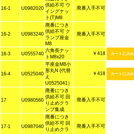
供給不可 ウ
廃番入手不可
16-1
U0982020
イングナッ
ト(T)M8
廃番につき
供給不可 ク
16-2
U0983240
廃番入手不可
ランプ座金
M8
六角長ナッ
￥418
16-3
U0555740
トM8x20
平座金M8小
形丸N (代替
￥418
16-4
U0525040
え
U0525041）
廃番につき
供給不可 回
廃番入手不可
17
U0980560
り止めクラ
ンプ集成
廃番につき
供給不可 回
廃番入手不可
17-1
U0987040
り止めクラ