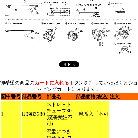
御希望の商品の
カートに入れる
ボタンを押していただくとショ
ッピングカートに入ります。
図中番号
部品番号
部品名
部品価格(税込)
注文
ストレ－ト
チューブ30"
廃番入手不可
1
U0983280
(廃番受注不
可)
廃盤につき
供給不可 ス