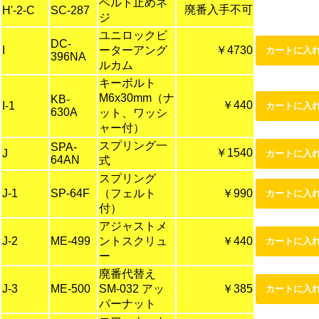
ベルト止めネ
廃番入手不可
H'-2-C
SC-287
ジ
ユニロックビ
DC-
I
ーターアング
￥4730
396NA
ルカム
キーボルト
M6x30mm（ナ
KB-
￥440
I-1
630A
ット、ワッシ
ャー付）
スプリング一
SPA-
￥1540
J
64AN
式
スプリング
J-1
SP-64F
（フェルト
￥990
付）
アジャストメ
J-2
ME-499
ントスクリュ
￥440
ー
廃番代替え
J-3
ME-500
SM-032 アッ
￥385
パーナット