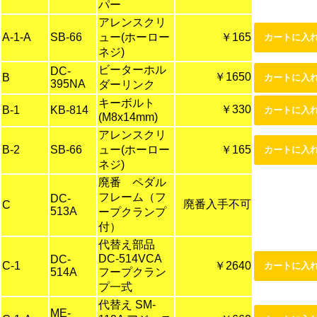
パー
アレンスクリ
A-1-A
SB-66
ュー(ホーロー
￥165
ネジ)
ビーターホル
DC-
￥1650
B
395NA
ダーリンク
キーボルト
￥330
B-1
KB-814
(M8x14mm)
アレンスクリ
B-2
SB-66
ュー(ホーロー
￥165
ネジ)
廃番 ペダル
フレーム（フ
DC-
廃番入手不可
C
513A
ープクランプ
付）
代替え部品
DC-514VCA
DC-
C-1
￥2640
514A
フープクラン
プ一式
代替え SM-
ME-