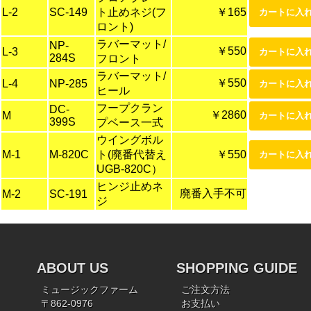
L-2
SC-149
ト止めネジ(フ
￥165
ロント)
ラバーマット/
NP-
￥550
L-3
284S
フロント
ラバーマット/
￥550
L-4
NP-285
ヒール
フープクラン
DC-
￥2860
M
399S
プベース一式
ウイングボル
M-1
M-820C
ト(廃番代替え
￥550
UGB-820C）
ヒンジ止めネ
廃番入手不可
M-2
SC-191
ジ
ABOUT US
SHOPPING GUIDE
ミュージックファーム
ご注文方法
〒862-0976
お支払い