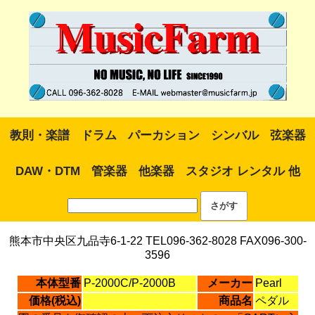
教則・楽譜
ドラム
パーカション
シンバル
弦楽器
DAW・DTM
管楽器
他楽器
スタジオ レンタル 他
熊本市中央区九品寺6-1-22 TEL096-362-8028 FAX096-300-
3596
本体型番
P-2000C/P-2000B
メーカー
Pearl
価格(税込)
商品名
ペダル