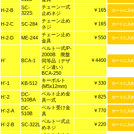
チェーン一式
SC-
￥165
H-2-B
322S
止めネジ
チェーン止め
￥165
H-2-C
SC-284
ネジ
チェーン止め
￥550
H-2-D
ME-244
金具
ベルト一式/P-
2000B 廃盤
￥4400
H'
BCA-1
同等品（デザ
イン違い）
BCA-250
キーボルト
￥330
H'-1
KB-512
(M5x12mm)
ベルト止め金
DC-
￥825
H'-2
510BA
具一式
ベルト受け金
DC-
￥770
H'-2-A
510B
具
ベルト一式止
￥220
H'-2-B
SC-322L
めネジ