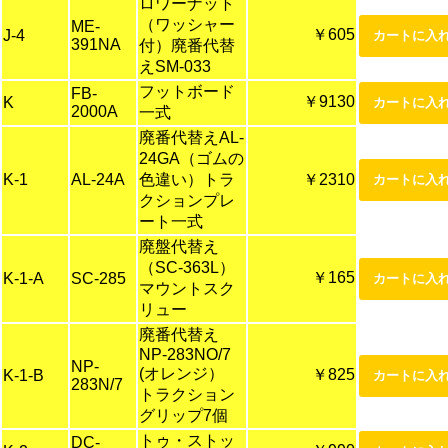
ロワーナット
（ワッシャー
ME-
￥605
J-4
391NA
付）廃番代替
えSM-033
フットボード
FB-
￥9130
K
2000A
一式
廃番代替えAL-
24GA（ゴムの
K-1
AL-24A
色違い）トラ
￥2310
クションプレ
ート一式
廃盤代替え
（SC-363L）
￥165
K-1-A
SC-285
マウントスク
リュー
廃番代替え
NP-283NO/7
NP-
(オレンジ）
￥825
K-1-B
283N/7
トラクション
グリップ7個
トゥ・ストッ
DC-