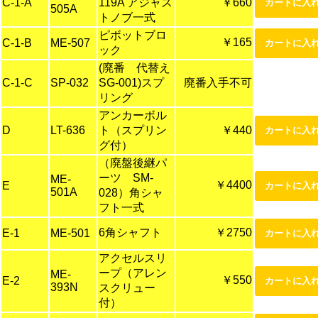
C-1-A
119A アジャス
￥660
505A
トノブ一式
ピボットブロ
￥165
C-1-B
ME-507
ック
(廃番 代替え
C-1-C
SP-032
SG-001)スプ
廃番入手不可
リング
アンカーボル
D
LT-636
ト（スプリン
￥440
グ付）
（廃盤後継パ
ーツ SM-
ME-
￥4400
E
501A
028）角シャ
フト一式
6角シャフト
￥2750
E-1
ME-501
アクセルスリ
ープ（アレン
ME-
￥550
E-2
393N
スクリュー
付）