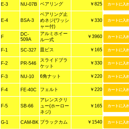
ベアリング
￥825
E-3
NU-07B
ベアリング止
E-4
BSA-3
めネジ(ワッシ
￥330
ャー付)
アルミホイー
DC-
￥3960
F
509A
ル一式
皿ビス
￥165
F-1
SC-327
スライドブラ
￥330
F-2
PR-546
ケット
6角ナット
￥220
F-3
NU-10
フェルト
￥220
F-4
FE-40C
アレンスクリ
F-5
SB-66
ュー(ホーロー
￥165
ネジ)
ブラックカム
￥1540
G-1
CAM-BK