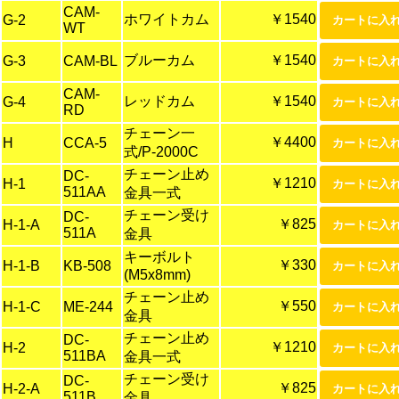
CAM-
ホワイトカム
￥1540
G-2
WT
ブルーカム
￥1540
G-3
CAM-BL
CAM-
レッドカム
￥1540
G-4
RD
チェーン一
￥4400
H
CCA-5
式/P-2000C
チェーン止め
DC-
￥1210
H-1
511AA
金具一式
チェーン受け
DC-
￥825
H-1-A
511A
金具
キーボルト
￥330
H-1-B
KB-508
(M5x8mm)
チェーン止め
￥550
H-1-C
ME-244
金具
チェーン止め
DC-
￥1210
H-2
511BA
金具一式
チェーン受け
DC-
￥825
H-2-A
511B
金具