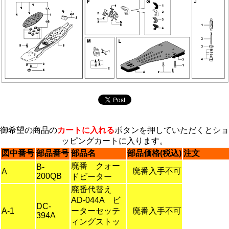
御希望の商品の
カートに入れる
ボタンを押していただくとショ
ッピングカートに入ります。
図中番号
部品番号
部品名
部品価格(税込)
注文
廃番 クォー
B-
廃番入手不可
A
200QB
ドビーター
廃番代替え
AD-044A ビ
DC-
A-1
ーターセッテ
廃番入手不可
394A
ィングストッ