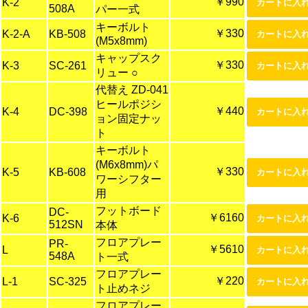
￥990
K-2
508A
パー一式
キーボルト
￥330
K-2-A
KB-508
(M5x8mm)
キャップスク
￥330
K-3
SC-261
リュー ○
代替え ZD-041
ヒールポジシ
￥440
K-4
DC-398
ョン固定ナッ
ト
キーボルト
(M6x8mm)パ
￥330
K-5
KB-608
ワーシフター
用
フットボード
DC-
￥6160
K-6
512SN
本体
フロアプレー
PR-
￥5610
L
548A
ト一式
フロアプレー
￥220
L-1
SC-325
ト止めネジ
フロアプレー