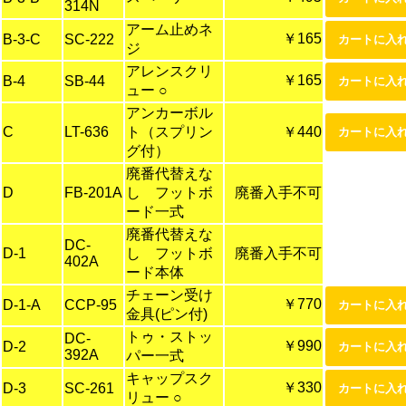
314N
アーム止めネ
￥165
B-3-C
SC-222
ジ
アレンスクリ
￥165
B-4
SB-44
ュー ○
アンカーボル
C
LT-636
ト（スプリン
￥440
グ付）
廃番代替えな
D
FB-201A
し フットボ
廃番入手不可
ード一式
廃番代替えな
DC-
D-1
し フットボ
廃番入手不可
402A
ード本体
チェーン受け
￥770
D-1-A
CCP-95
金具(ピン付)
トゥ・ストッ
DC-
￥990
D-2
392A
パー一式
キャップスク
￥330
D-3
SC-261
リュー ○