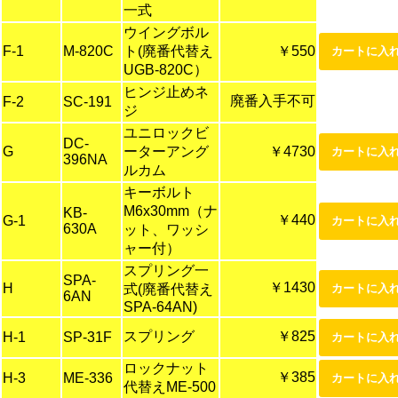
一式
ウイングボル
F-1
M-820C
ト(廃番代替え
￥550
UGB-820C）
ヒンジ止めネ
廃番入手不可
F-2
SC-191
ジ
ユニロックビ
DC-
G
ーターアング
￥4730
396NA
ルカム
キーボルト
M6x30mm（ナ
KB-
￥440
G-1
630A
ット、ワッシ
ャー付）
スプリング一
SPA-
￥1430
H
式(廃番代替え
6AN
SPA-64AN)
スプリング
￥825
H-1
SP-31F
ロックナット
￥385
H-3
ME-336
代替えME-500