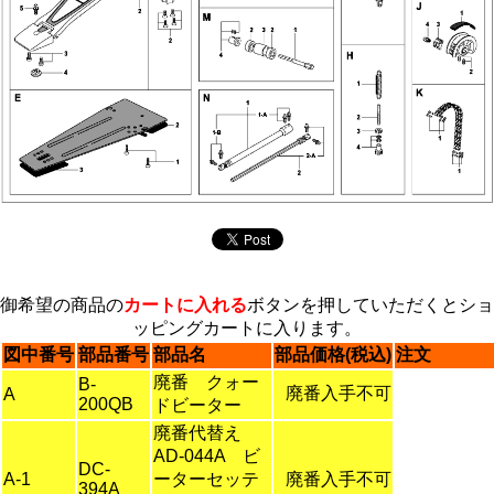
御希望の商品の
カートに入れる
ボタンを押していただくとショ
ッピングカートに入ります。
図中番号
部品番号
部品名
部品価格(税込)
注文
廃番 クォー
B-
廃番入手不可
A
200QB
ドビーター
廃番代替え
AD-044A ビ
DC-
A-1
ーターセッテ
廃番入手不可
394A