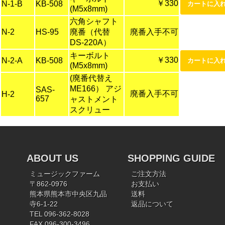
￥330
N-1-B
KB-508
(M5x8mm)
六角シャフト
N-2
HS-95
廃番（代替
廃番入手不可
DS-220A）
キーボルト
￥330
N-2-A
KB-508
(M5x8mm)
(廃番代替え
ME166） アジ
SAS-
廃番入手不可
H-2
657
ャストメント
スクリュー
ABOUT US
SHOPPING GUIDE
ミュージックファーム
ご注文方法
〒862-0976
お支払い
熊本県熊本市中央区九品
送料
寺6-1-22
返品について
TEL 096-362-8028
FAX 096-300-3496