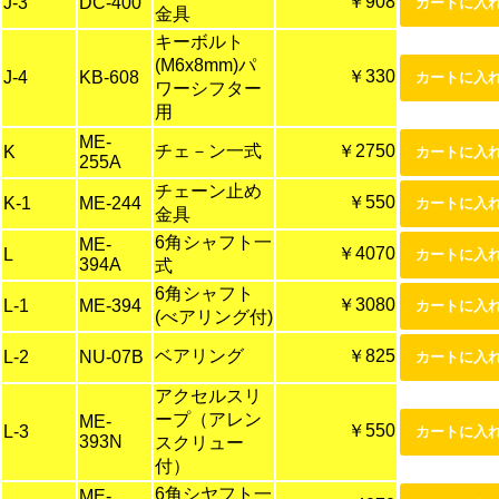
￥908
J-3
DC-400
金具
キーボルト
(M6x8mm)パ
￥330
J-4
KB-608
ワーシフター
用
ME-
チェ－ン一式
￥2750
K
255A
チェーン止め
￥550
K-1
ME-244
金具
6角シャフト一
ME-
￥4070
L
394A
式
6角シャフト
￥3080
L-1
ME-394
(べアリング付)
ベアリング
￥825
L-2
NU-07B
アクセルスリ
ープ（アレン
ME-
￥550
L-3
393N
スクリュー
付）
6角シヤフト一
ME-