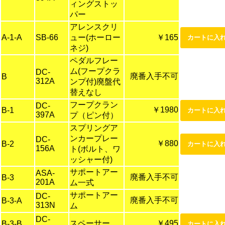
ィングストッ
パー
アレンスクリ
A-1-A
SB-66
ュー(ホーロー
￥165
ネジ)
ペダルフレー
ム(フープクラ
DC-
廃番入手不可
B
312A
ンプ付)廃盤代
替えなし
フープクラン
DC-
￥1980
B-1
397A
プ（ピン付）
スプリングア
ンカープレー
DC-
￥880
B-2
156A
ト(ボルト、ワ
ッシャー付)
サポートアー
ASA-
廃番入手不可
B-3
201A
ム一式
サポートアー
DC-
廃番入手不可
B-3-A
313N
ム
DC-
スペーサー
￥495
B-3-B