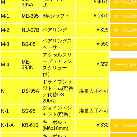
￥4070
M
395A
式
6角シャフト
￥1870
M-1
ME-395
ベアリング
￥825
M-2
NU-07B
ベアリングス
￥550
M-3
BS-85
ペーサー
アクセルスリ
ープ（アレン
ME-
￥550
M-4
393N
スクリュー
付）
ドライブシャ
ワト一式(廃番
N
DS-95A
廃番入手不可
／代替DS-
200A)
ジョイントシ
廃番入手不可
N-1
SS-95
ャフト(廃番）
キーボルト
￥330
N-1-A
KB-610
(M6x10mm)
キーボルト