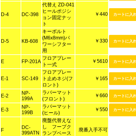
代替え ZD-041
ヒールポジシ
￥440
D-4
DC-398
ョン固定ナッ
ト
キーボルト
(M6x8mm)パ
￥330
D-5
KB-608
ワーシフター
用
フロアプレー
￥5610
E
FP-201A
ト一式
フロアプレー
E-1
SC-149
ト止めネジ(フ
￥165
ロント)
ラバーマット
NP-
￥660
E-2
199A
(フロント)
ラバーマット
NP-
￥550
E-3
199B
(ヒール)
廃盤代替えな
し フープク
DC-
廃番入手不可
F
399ATN
ランプベース