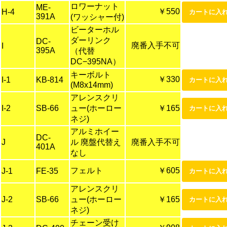
ロワーナット
ME-
￥550
H-4
391A
(ワッシャー付)
ビーターホル
ダーリンク
DC-
廃番入手不可
I
395A
（代替
DC−395NA）
キーボルト
￥330
I-1
KB-814
(M8x14mm)
アレンスクリ
I-2
SB-66
ュー(ホーロー
￥165
ネジ)
アルミホイー
DC-
J
ル 廃盤代替え
廃番入手不可
401A
なし
フェルト
￥605
J-1
FE-35
アレンスクリ
J-2
SB-66
ュー(ホーロー
￥165
ネジ)
チェーン受け