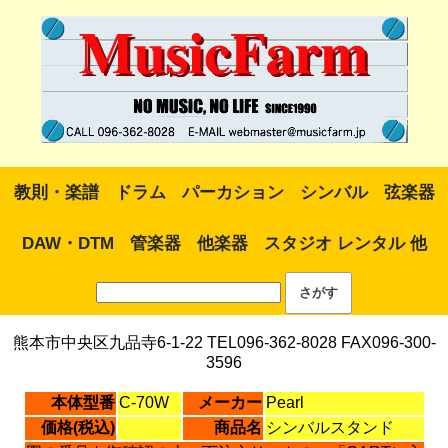
教則・楽譜
ドラム
パーカション
シンバル
弦楽器
DAW・DTM
管楽器
他楽器
スタジオ レンタル 他
熊本市中央区九品寺6-1-22 TEL096-362-8028 FAX096-300-
3596
本体型番
C-70W
メーカー
Pearl
価格(税込)
商品名
シンバルスタンド