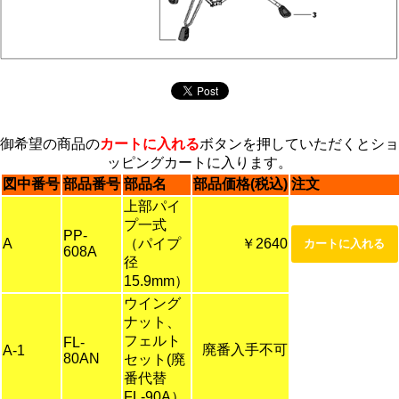
御希望の商品の
カートに入れる
ボタンを押していただくとショ
ッピングカートに入ります。
図中番号
部品番号
部品名
部品価格(税込)
注文
上部パイ
プ一式
PP-
A
（パイプ
￥2640
608A
径
15.9mm）
ウイング
ナット、
フェルト
FL-
廃番入手不可
A-1
80AN
セット(廃
番代替
FL-90A）