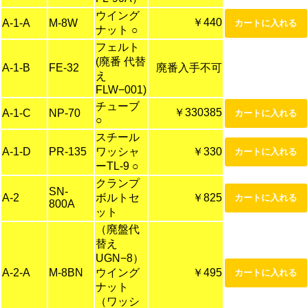
ウイング
￥440
A-1-A
M-8W
ナット ○
フェルト
(廃番 代替
A-1-B
FE-32
廃番入手不可
え
FLW−001)
チューブ
￥330385
A-1-C
NP-70
○
スチール
A-1-D
PR-135
ワッシャ
￥330
ーTL-9 ○
クランプ
SN-
A-2
ボルトセ
￥825
800A
ット
（廃盤代
替え
UGN−8）
A-2-A
M-8BN
ウイング
￥495
ナット
（ワッシ