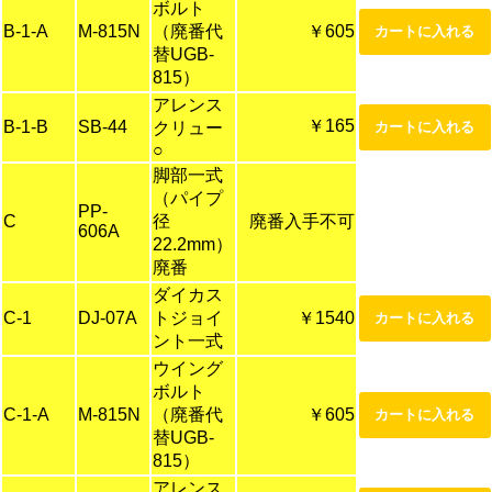
ボルト
B-1-A
M-815N
（廃番代
￥605
替UGB-
815）
アレンス
￥165
B-1-B
SB-44
クリュー
○
脚部一式
（パイプ
PP-
C
径
廃番入手不可
606A
22.2mm）
廃番
ダイカス
C-1
DJ-07A
トジョイ
￥1540
ント一式
ウイング
ボルト
C-1-A
M-815N
（廃番代
￥605
替UGB-
815）
アレンス