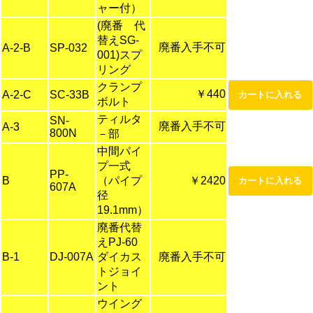
ャー付）
(廃番 代
替えSG-
廃番入手不可
A-2-B
SP-032
001)スプ
リング
クランプ
￥440
A-2-C
SC-33B
ボルト
ティルタ
SN-
廃番入手不可
A-3
800N
－部
中間パイ
プ一式
PP-
B
（パイプ
￥2420
607A
径
19.1mm）
廃番代替
えPJ-60
B-1
DJ-007A
ダイカス
廃番入手不可
トジョイ
ント
ウイング