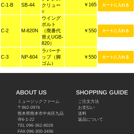
￥165
C-1-B
SB-44
クリュー
○
ウイング
ボルト
C-2
M-820N
（廃番代
￥550
替えUGB-
820）
ラバーチ
C-3
NP-604
ップ（脚
￥550
ゴム）
ABOUT US
SHOPPING GUIDE
ミュージックファーム
ご注文方法
〒862-0976
お支払い
熊本県熊本市中央区九品
送料
寺6-1-22
返品について
TEL 096-362-8028
FAX 096-300-3496