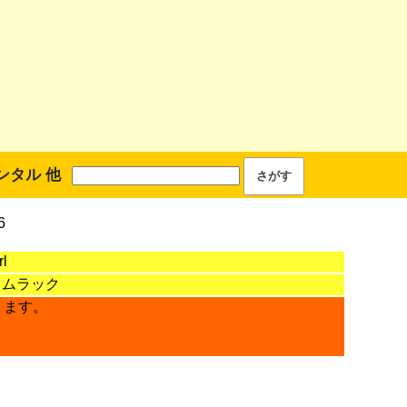
ンタル 他
6
l
ラムラック
ります。
。