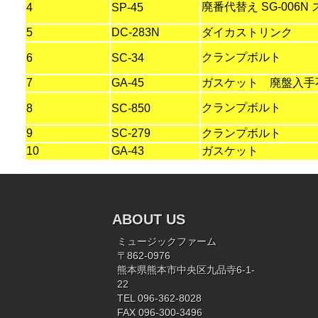
廃番代替え SG-006N
4
SP-45
5
DC-283N
ダイカストリンク
クランプボルト
6
SC-34
7
GA-45
ガスケット 廃盤入手
クランプボルト
8
SC-850
9
SC-279
クランプボルト
10
GA-43
ガスケット
ABOUT US
ミュージックファーム
〒862-0976
熊本県熊本市中央区九品寺6-1-
22
TEL 096-362-8028
FAX 096-300-3496