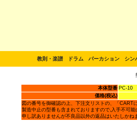
教則・楽譜
ドラム
パーカション
シン
本体型番
PC-10
価格(税込)
図の番号を御確認の上、下注文リストの、「CART
製造中止の型番も含まれておりますので,入手不可能
申し訳ありませんが不良品以外の返品はいたしかね