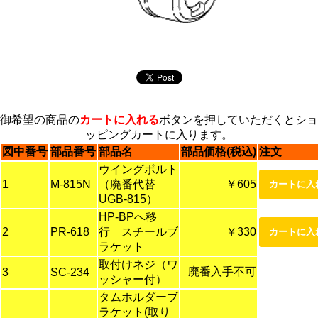
御希望の商品の
カートに入れる
ボタンを押していただくとショ
ッピングカートに入ります。
図中番号
部品番号
部品名
部品価格(税込)
注文
ウイングボルト
1
M-815N
（廃番代替
￥605
UGB-815）
HP-BPへ移
2
PR-618
行 スチールブ
￥330
ラケット
取付けネジ（ワ
廃番入手不可
3
SC-234
ッシャー付）
タムホルダーブ
ラケット(取り