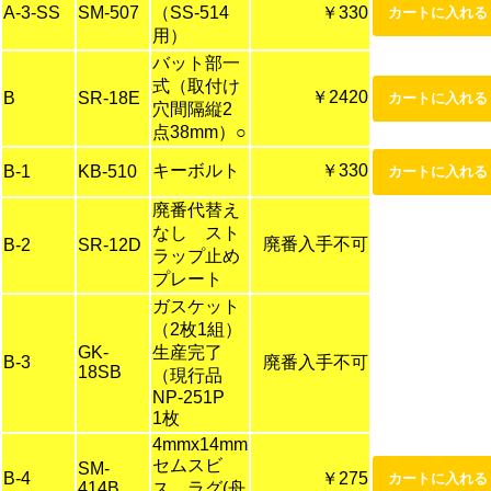
A-3-SS
SM-507
（SS-514
￥330
用）
バット部一
式（取付け
￥2420
B
SR-18E
穴間隔縦2
点38mm）○
キーボルト
￥330
B-1
KB-510
廃番代替え
なし スト
廃番入手不可
B-2
SR-12D
ラップ止め
プレート
ガスケット
（2枚1組）
GK-
生産完了
B-3
廃番入手不可
18SB
（現行品
NP-251P
1枚
4mmx14mm
セムスビ
SM-
B-4
￥275
414B
ス ラグ(舟