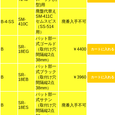
型)用
廃盤代替え
SM-411C
SM-
セムスビス
廃番入手不可
B-4-SS
410C
（SS-514
用）
バット部一
式ゴールド
SR-
B
（取付け穴
￥4400
18EG
間隔縦2点
38mm）
バット部一
式ブラック
SR-
B
（取付け穴
￥3960
18EB
間隔縦2点
38mm）
バット部一
式サテン
SR-
B
（取付け穴
廃番入手不可
18ES
間隔縦2点