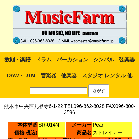
教則・楽譜
ドラム
パーカション
シンバル
弦楽器
DAW・DTM
管楽器
他楽器
スタジオ レンタル 他
熊本市中央区九品寺6-1-22 TEL096-362-8028 FAX096-300-
3596
本体型番
SR-014N
メーカー
Pearl
価格(税込)
商品名
ストレイナー