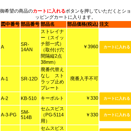
御希望の商品の
カートに入れる
ボタンを押していただくとショ
ッピングカートに入ります。
図中番号
部品番号
部品名
部品価格(税込)
注文
ストレイナ
ー（スイッ
チ部一式）
SR-
￥3960
A
14AN
（取付け穴
間隔縦2点
38mm）
廃番代替え
なし スト
廃番入手不可
A-1
SR-12D
ラップ止め
プレート
キーボルト
￥330
A-2
KB-510
セムスビス
SM-
A-3-PG
（PG-5114
￥330
514B
用）
セムスビス