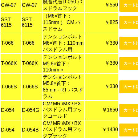
廃番代替D-050 バ
￥550
CW-07
CW-07
スドラムフック
（M6×首下：
SST-
SST-
115mm ） CM バ
￥825
6115
6115
スドラム
テンションボルト
T-066
T-066
M6×首下：110mm
￥330
バスドラム用
テンションボルト
￥330
T-066X
T-066X
M5.8×首下：
110mm ○
テンションボルト
M5.8×首下：
￥330
T-066S
T-066S
85mm - RT バスド
ラム
CM/ MR /MX / BX
バスドラム用フッ
￥1650
D-054
D-054G
クゴールド
CM/ MR /MX / BX
バスドラム用フッ
￥1430
D-054
D-054B
クブラック