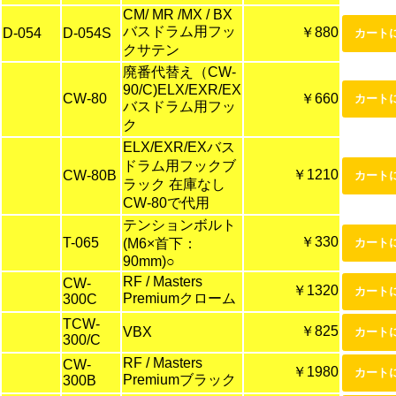
CM/ MR /MX / BX
バスドラム用フッ
￥880
D-054
D-054S
クサテン
廃番代替え（CW-
90/C)ELX/EXR/EX
CW-80
￥660
バスドラム用フッ
ク
ELX/EXR/EXバス
ドラム用フックブ
￥1210
CW-80B
ラック 在庫なし
CW-80で代用
テンションボルト
￥330
T-065
(M6×首下：
90mm)○
RF / Masters
CW-
￥1320
Premiumクローム
300C
TCW-
￥825
VBX
300/C
RF / Masters
CW-
￥1980
Premiumブラック
300B