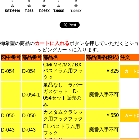
御希望の商品の
カートに入れる
ボタンを押していただくとショ
ッピングカートに入ります。
図中番号
部品番号
部品名
部品価格(税込)
注文
CM/ MR /MX / BX
バスドラム用フッ
￥825
D-054
D-054
ク ○
単品なし ラバー
ガスケット D-
廃番入手不可
D-054-1
054セット販売の
み
カスタムクラシッ
￥550
D-050
D-050
ク用フックフック
EL バスドラム用
廃番入手不可
D-043
D-043
フック