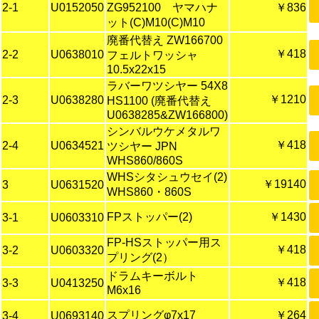
2-1
U0152050
ZG952100 ヤマハナ
￥836
ット(C)M10(C)M10
廃番代替え ZW166700
￥418
2-2
U0638010
フェルトワッシャ
10.5x22x15
ラバーワツシヤー 54X8
￥1210
2-3
U0638280
HS1100 (廃番代替え
U0638285&ZW166800)
シンバルウケメタルワ
￥418
2-4
U0634521
ツシヤー JPN
WHS860/860S
WHSシタシュウセイ(2)
￥19140
3
U0631520
WHS860・860S
FPストッパー(2)
￥1430
3-1
U0603310
FP-HSストッパー用ス
￥418
3-2
U0603320
プリング(2）
ドラムキーボルト
￥418
3-3
U0413250
M6x16
スプリングφ7x17
￥264
3-4
U0693140