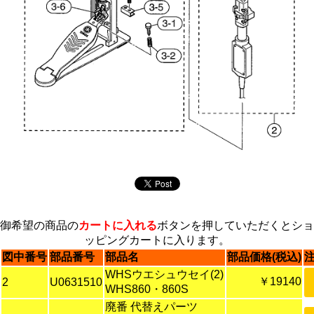
御希望の商品の
カートに入れる
ボタンを押していただくとショ
ッピングカートに入ります。
図中番号
部品番号
部品名
部品価格(税込)
WHSウエシュウセイ(2)
￥19140
2
U0631510
WHS860・860S
廃番 代替えパーツ