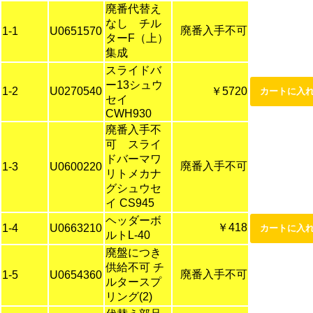
廃番代替え
なし チル
廃番入手不可
1-1
U0651570
ターF（上）
集成
スライドバ
ー13シュウ
1-2
U0270540
￥5720
セイ
CWH930
廃番入手不
可 スライ
ドバーマワ
廃番入手不可
1-3
U0600220
リトメカナ
グシュウセ
イ CS945
ヘッダーボ
￥418
1-4
U0663210
ルトL-40
廃盤につき
供給不可 チ
廃番入手不可
1-5
U0654360
ルタースプ
リング(2)