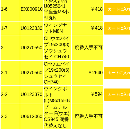
代替え部品
U0525041
1-6
EX800910
￥418
平座金M8小
型丸N
ウイングナ
￥418
1-7
U0123330
ットM8N
CHウエパイ
プ19x200(3)
廃番入手不可
2
U0270550
ソウシュウ
セイ CH740
CHウエパイ
プ19x200(3)
2-1
U0270560
￥2640
シュウセイ
CH740
ウイングボ
￥594
2-2
U0123370
ルト
(L)M8x15HB
ブームチル
ター F(ウエ)
廃番入手不可
2-3
U0612060
CS945 廃番
代替えなし