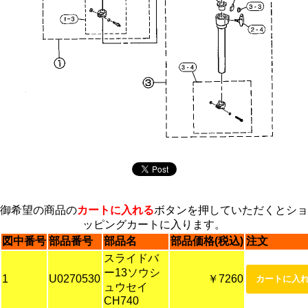
御希望の商品の
カートに入れる
ボタンを押していただくとショ
ッピングカートに入ります。
図中番号
部品番号
部品名
部品価格(税込)
注文
スライドバ
ー13ソウシ
1
U0270530
￥7260
ュウセイ
CH740