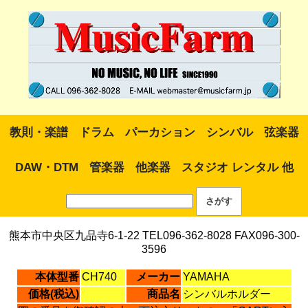
教則・楽譜
ドラム
パーカション
シンバル
弦楽器
DAW・DTM
管楽器
他楽器
スタジオ レンタル 他
熊本市中央区九品寺6-1-22 TEL096-362-8028 FAX096-300-
3596
本体型番
CH740
メーカー
YAMAHA
価格(税込)
商品名
シンバルホルダー