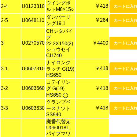
ウイングボ
￥418
2-4
U0123310
ルトM8×15○
ダンパーリ
￥264
2-5
U0648110
ング19.1
CHシタパイ
プ
3
U0270570
￥4400
22.2X150(2)
シュウセイ
CH740
ナイロンク
￥418
3-1
U0607310
ラッチ G(19)
HS650
コテイリン
3-2
U0603660
￥418
グ G(19)
HS650 ◯
クランプベ
￥418
3-3
U0603630
ースナツト
SS940
廃番代替え
U0600181
パイプマワ