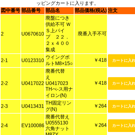
ッピングカートに入ります。
図中番号
部品番号
部品名
部品価格(税込)
注文
廃盤につき
供給不可 Ｗ
Ｓ上パイ
廃番入手不可
2
U0670610
プ ２２．
２ｘ４００
集成
ウイングボ
￥418
2-1
U0123310
ルトM8×15○
廃番代替
え
￥418
2-2
U0417022
U0417023
THべ-ス用ナ
イロン(N)
TH固定リン
￥264
2-3
U0413431
グ(N)
廃番代替え
U0555130
￥264
2-4
EV100086
六角ナット
M8ZY