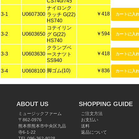
CS740/745
ナイロンク
￥418
3-1
U0607300
ラッチ G(22)
HS740
コテイリン
￥594
3-2
U0603650
グ G(22)
HS740
クランプベ
￥418
3-3
U0603630
ースナツト
SS940
脚ゴム(10)
￥836
3-4
U0608100
ABOUT US
SHOPPING GUIDE
ミュージックファーム
ご注文方法
〒862-0976
お支払い
熊本県熊本市中央区九品
送料
寺6-1-22
返品について
TEL 096-362-8028