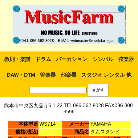
教則・楽譜
ドラム
パーカション
シンバル
弦楽器
DAW・DTM
管楽器
他楽器
スタジオ レンタル 他
熊本市中央区九品寺6-1-22 TEL096-362-8028 FAX096-300-
3596
本体型番
WS714
メーカー
YAMAHA
価格(税込)
商品名
タムスタンド