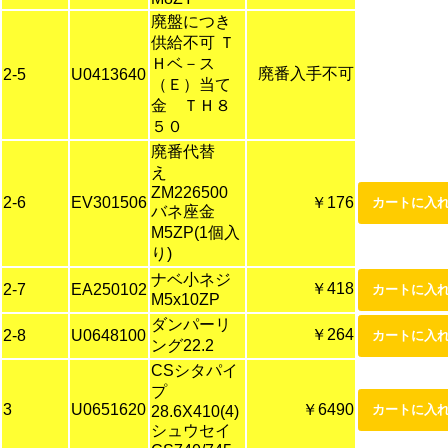
廃盤につき
供給不可 Ｔ
Ｈベ－ス
廃番入手不可
2-5
U0413640
（Ｅ）当て
金 ＴＨ８
５０
廃番代替
え
ZM226500
2-6
EV301506
￥176
バネ座金
M5ZP(1個入
り)
ナベ小ネジ
￥418
2-7
EA250102
M5x10ZP
ダンパーリ
￥264
2-8
U0648100
ング22.2
CSシタパイ
プ
3
U0651620
￥6490
28.6X410(4)
シュウセイ