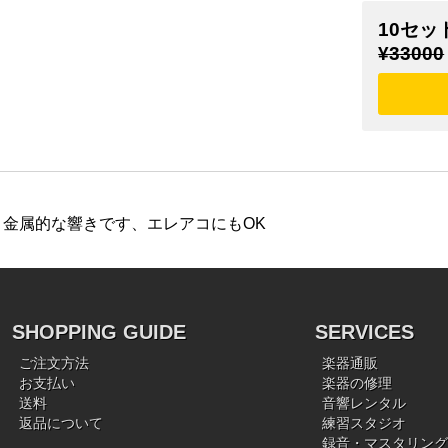
10セッ
¥33000
金属的な響きです、エレアコにもOK
SHOPPING GUIDE
SERVICES
ご注文方法
楽器通販
お支払い
楽器の修理
送料
音響レンタル
返品について
練習スタジオ
録音・マスタリング