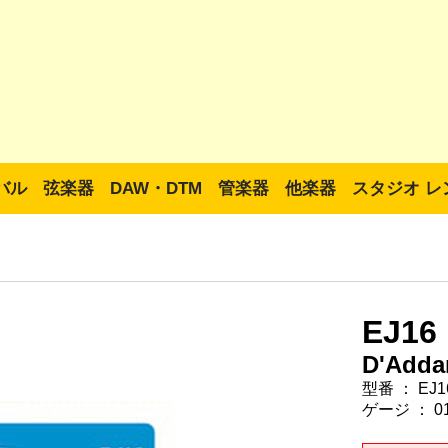
バル
弦楽器
DAW・DTM
管楽器
他楽器
スタジオ レ
EJ16 
D'Adda
型番 ： EJ16
ゲージ ： 012