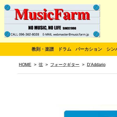
教則・楽譜
ドラム
パーカション
シン
HOME
>
弦
>
フォークギター
>
D'Addario