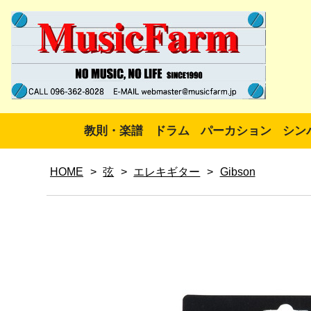
教則・楽譜
ドラム
パーカション
シン
HOME
>
弦
>
エレキギター
>
Gibson