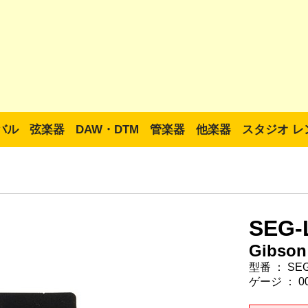
バル
弦楽器
DAW・DTM
管楽器
他楽器
スタジオ レ
SEG-
Gibson
型番 ： SEG
ゲージ ： 009