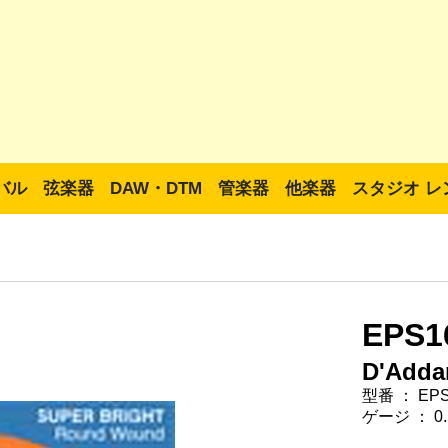
バル
弦楽器
DAW・DTM
管楽器
他楽器
スタジオ レ
EPS
D'Adda
型番 ： EP
ゲージ ： 0.50