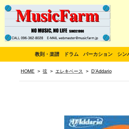
教則・楽譜
ドラム
パーカション
シン
HOME
>
弦
>
エレキベース
>
D'Addario