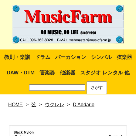
教則・楽譜
ドラム
パーカション
シンバル
弦楽器
DAW・DTM
管楽器
他楽器
スタジオ レンタル 他
HOME
>
弦
>
ウクレレ
>
D'Addario