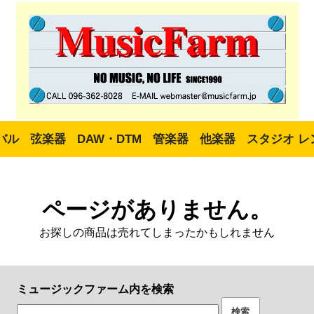
バル
弦楽器
DAW・DTM
管楽器
他楽器
スタジオ レ
ページがありません。
お探しの商品は売れてしまったかもしれません
ミュージックファーム内を検索