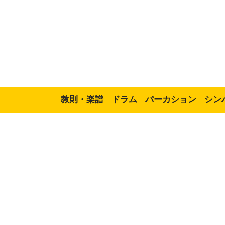
教則・楽譜
ドラム
パーカション
シン