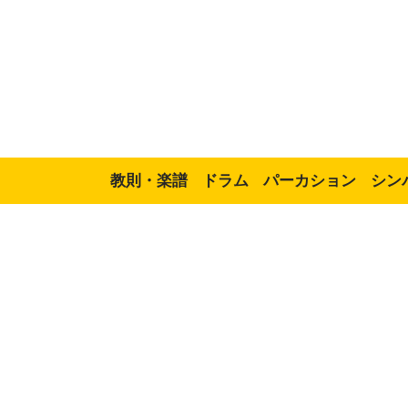
教則・楽譜
ドラム
パーカション
シン