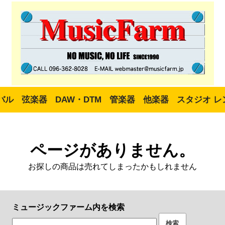
バル
弦楽器
DAW・DTM
管楽器
他楽器
スタジオ レ
ページがありません。
お探しの商品は売れてしまったかもしれません
ミュージックファーム内を検索