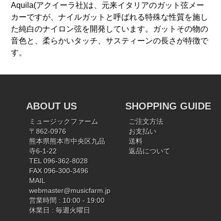
Aquila(アクイーラ社)は、元来イタリアのガット弦メー
カーですが、ナイルガットと呼ばれる特殊な性質を施し
た純白のナイロン弦を開発しています。ガットその物の
音色と、柔らかいタッチ、サスティーンの長さが特徴で
す。
ABOUT US
SHOPPING GUIDE
ミュージックファーム
ご注文方法
〒862-0976
お支払い
熊本県熊本市中央区九品
送料
寺6-1-22
返品について
TEL 096-362-8028
FAX 096-300-3496
MAIL
webmaster@musicfarm.jp
営業時間 : 10:00 - 19:00
休業日 : 毎週火曜日