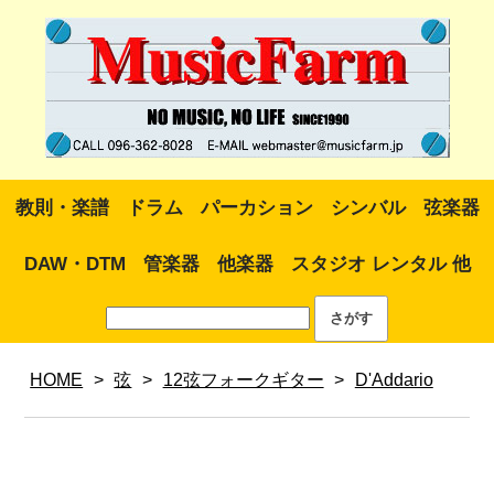
教則・楽譜
ドラム
パーカション
シンバル
弦楽器
DAW・DTM
管楽器
他楽器
スタジオ レンタル 他
HOME
>
弦
>
12弦フォークギター
>
D'Addario