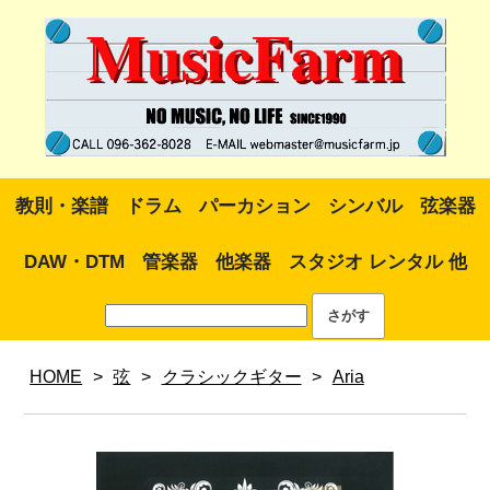
教則・楽譜
ドラム
パーカション
シンバル
弦楽器
DAW・DTM
管楽器
他楽器
スタジオ レンタル 他
HOME
>
弦
>
クラシックギター
>
Aria