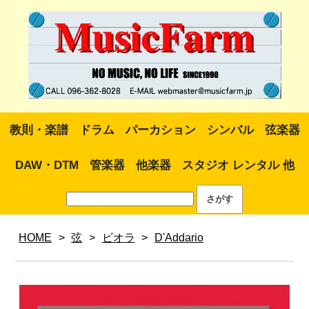
教則・楽譜
ドラム
パーカション
シンバル
弦楽器
DAW・DTM
管楽器
他楽器
スタジオ レンタル 他
HOME
>
弦
>
ビオラ
>
D'Addario