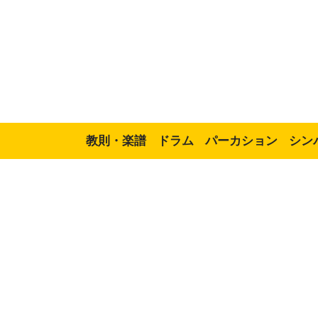
教則・楽譜
ドラム
パーカション
シン