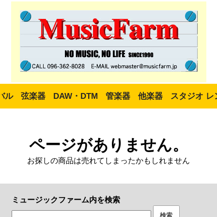
バル
弦楽器
DAW・DTM
管楽器
他楽器
スタジオ レ
ページがありません。
お探しの商品は売れてしまったかもしれません
ミュージックファーム内を検索