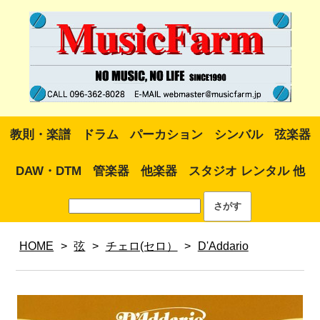
教則・楽譜
ドラム
パーカション
シンバル
弦楽器
DAW・DTM
管楽器
他楽器
スタジオ レンタル 他
HOME
>
弦
>
チェロ(セロ）
>
D'Addario