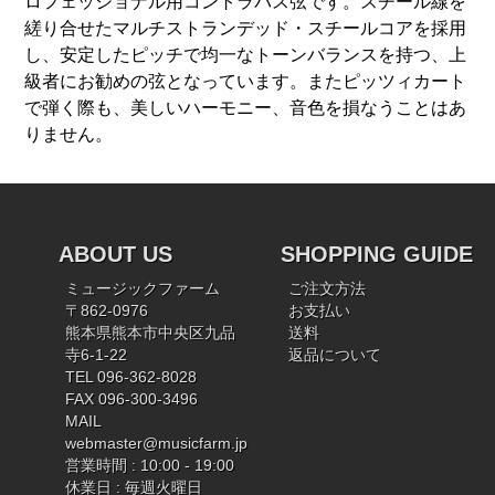
ロフェッショナル用コントラバス弦です。スチール線を
縒り合せたマルチストランデッド・スチールコアを採用
し、安定したピッチで均一なトーンバランスを持つ、上
級者にお勧めの弦となっています。またピッツィカート
で弾く際も、美しいハーモニー、音色を損なうことはあ
りません。
ABOUT US
SHOPPING GUIDE
ミュージックファーム
ご注文方法
〒862-0976
お支払い
熊本県熊本市中央区九品
送料
寺6-1-22
返品について
TEL 096-362-8028
FAX 096-300-3496
MAIL
webmaster@musicfarm.jp
営業時間 : 10:00 - 19:00
休業日 : 毎週火曜日