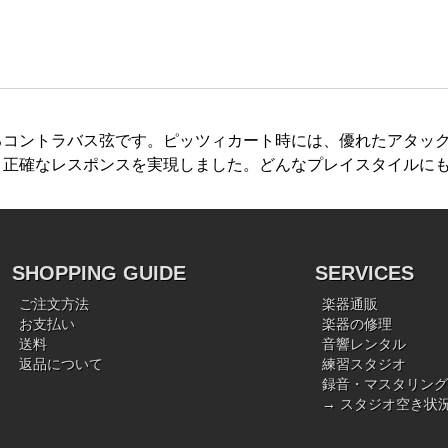
るコントラバス弦です。ピッツィカート時には、優れたアタッ
、正確なレスポンスを実現しました。どんなプレイスタイルに
SHOPPING GUIDE
SERVICES
ご注文方法
楽器通販
お支払い
楽器の修理
送料
音響レンタル
返品について
練習スタジオ
録音・マスタリング
→ スタジオ空き状