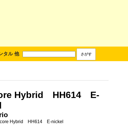
ンタル 他
core Hybrid HH614 E-
l
rio
core Hybrid HH614 E-nickel