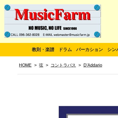
教則・楽譜
ドラム
パーカション
シン
HOME
>
弦
>
コントラバス
>
D'Addario