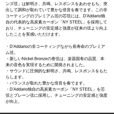
ンズ弦」は鮮明さ、共鳴、レスポンスをあわせもち、突
出して調和が取れていて豊かな倍音を奏でます。この非
コーティングのプレミアム弦の芯弦には、D'Addario独
自の代表的な高炭素カーボン「NY STEEL」を採用して
おり、チューニングの安定感と強度が従来の弦より向上
したことを実感いただけます。
・D'Addarioの非コーティングながら長寿命のプレミア
ム弦。
・新しいNickel Bronzeの巻弦は、楽器固有の品質、本
来の音色を実現するために開発されました。
・サウンドに圧倒的な鮮明さ、共鳴、レスポンスをもた
らします。
・バランスが取れた豊かな倍音を奏でます。
・D'Addario独自の高炭素カーボン「NY STEEL」を芯
弦とプレーン弦に採用し、チューニングの安定感と強度
が向上。