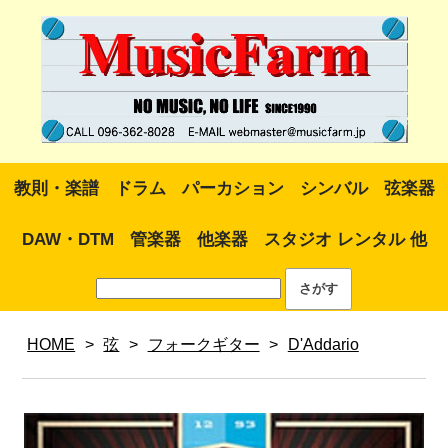
教則・楽譜
ドラム
パーカション
シンバル
弦楽器
DAW・DTM
管楽器
他楽器
スタジオ レンタル 他
HOME
>
弦
>
フォークギター
>
D'Addario