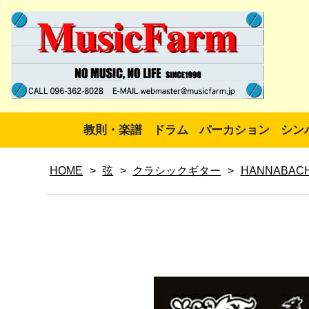
教則・楽譜
ドラム
パーカション
シン
HOME
>
弦
>
クラシックギター
>
HANNABAC