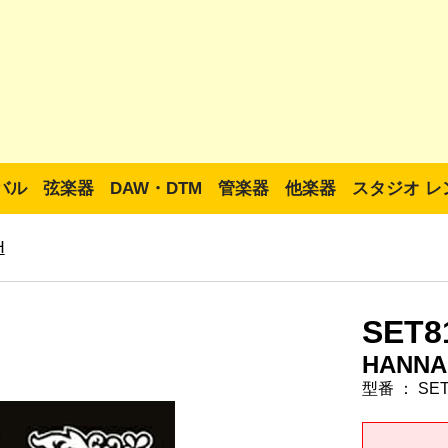
バル
弦楽器
DAW・DTM
管楽器
他楽器
スタジオ レ
H
SET8
HANNA
型番 ： SET