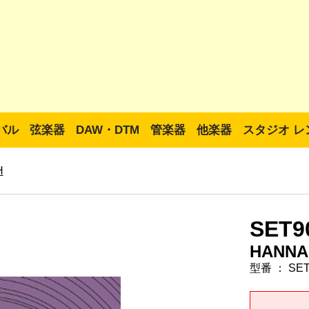
バル
弦楽器
DAW・DTM
管楽器
他楽器
スタジオ レ
H
SET9
HANNA
型番 ： SET