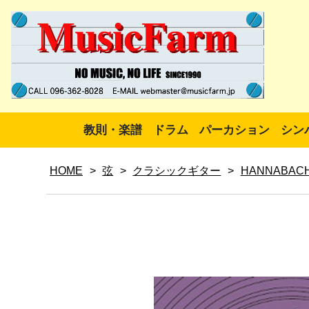
教則・楽譜
ドラム
パーカション
シン
HOME
>
弦
>
クラシックギター
>
HANNABAC