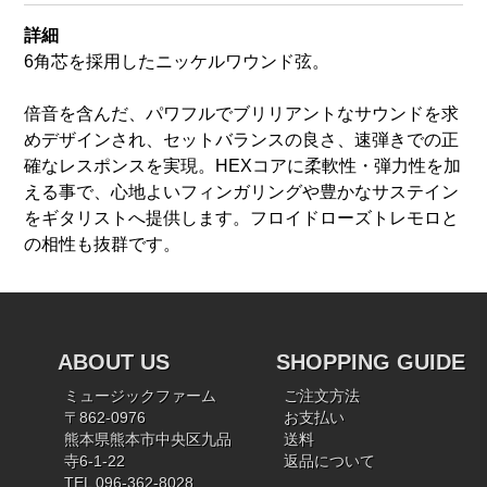
詳細
6角芯を採用したニッケルワウンド弦。
倍音を含んだ、パワフルでブリリアントなサウンドを求
めデザインされ、セットバランスの良さ、速弾きでの正
確なレスポンスを実現。HEXコアに柔軟性・弾力性を加
える事で、心地よいフィンガリングや豊かなサステイン
をギタリストへ提供します。フロイドローズトレモロと
の相性も抜群です。
ABOUT US
SHOPPING GUIDE
ミュージックファーム
ご注文方法
〒862-0976
お支払い
熊本県熊本市中央区九品
送料
寺6-1-22
返品について
TEL 096-362-8028