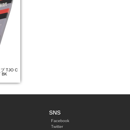
TJO C
T BK
SNS
Facebook
Twitter