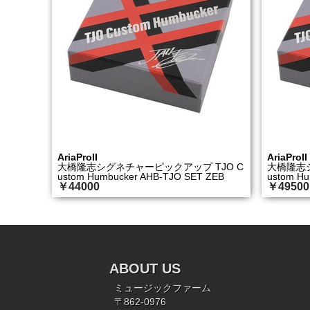
AriaProII
AriaProII
大橋隆志シグネチャーピックアップ TJO C
大橋隆志シ
ustom Humbucker AHB-TJO SET ZEB
ustom Hu
￥44000
￥49500
ABOUT US
ミュージックファーム
〒862-0976