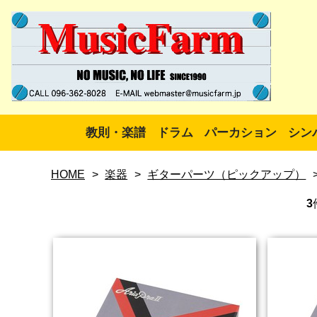
教則・楽譜
ドラム
パーカション
シン
HOME
>
楽器
>
ギターパーツ（ピックアップ）
3