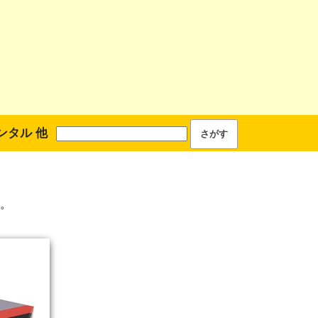
ンタル 他
。