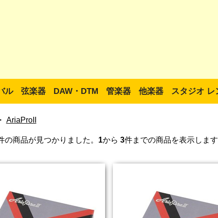
バル
弦楽器
DAW・DTM
管楽器
他楽器
スタジオ レ
>
AriaProII
件の商品が見つかりました。
1
から
3
件までの商品を表示します