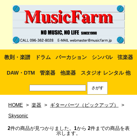
教則・楽譜
ドラム
パーカション
シンバル
弦楽器
DAW・DTM
管楽器
他楽器
スタジオ レンタル 他
HOME
>
楽器
>
ギターパーツ（ピックアップ）
>
Skysonic
2
件の商品が見つかりました。
1
から
2
件までの商品を表
示します。