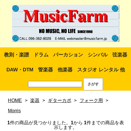
教則・楽譜
ドラム
パーカション
シンバル
弦楽器
DAW・DTM
管楽器
他楽器
スタジオ レンタル 他
HOME
>
楽器
>
ギターカポ
>
フォーク用
>
Morris
1
件の商品が見つかりました。
1
から
1
件までの商品を表
示します。