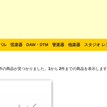
バル
弦楽器
DAW・DTM
管楽器
他楽器
スタジオ レ
件の商品が見つかりました。
1
から
2
件までの商品を表示します