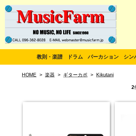
教則・楽譜
ドラム
パーカション
シン
HOME
>
楽器
>
ギターカポ
>
Kikutani
2