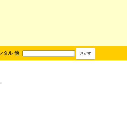
ンタル 他
。