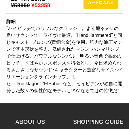
¥58850
¥53358
詳細
"ハイピッチでパワフルなクラッシュ。よく通るヌケの
良いサウンドで、ライヴに最適。''HandHammered''と同
じキャスト･ブロンズ(青銅合金)を使用。強力な油圧マシ
ンで基本形状を整え、洗練されたマシン･ハンマリング
で仕上げる、パワフルなシンバル。明るい音色で高めの
ピッチ、すばやいレスポンスを特徴とし、今日求められ
るさまざまなサウンド･キャラクターと豊富なサイズ･バ
リエーションをラインナップ。ま
た、''Rocktagon'',''ElSabor''など、セイビアンが独自に開
発した数々の個性的なモデルも''AA''ならではの特徴だ"
ABOUT US
SHOPPING GUIDE