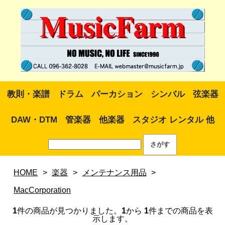
教則・楽譜
ドラム
パーカション
シンバル
弦楽器
DAW・DTM
管楽器
他楽器
スタジオ レンタル 他
HOME
>
楽器
>
メンテナンス用品
>
MacCorporation
1
件の商品が見つかりました。
1
から
1
件までの商品を表
示します。