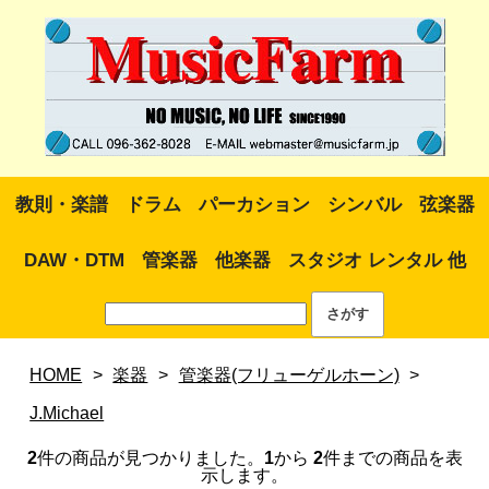
教則・楽譜
ドラム
パーカション
シンバル
弦楽器
DAW・DTM
管楽器
他楽器
スタジオ レンタル 他
HOME
>
楽器
>
管楽器(フリューゲルホーン)
>
J.Michael
2
件の商品が見つかりました。
1
から
2
件までの商品を表
示します。