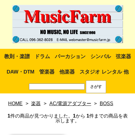
教則・楽譜
ドラム
パーカション
シンバル
弦楽器
DAW・DTM
管楽器
他楽器
スタジオ レンタル 他
HOME
>
楽器
>
AC/電源アダプター
>
BOSS
1
件の商品が見つかりました。
1
から
1
件までの商品を表
示します。