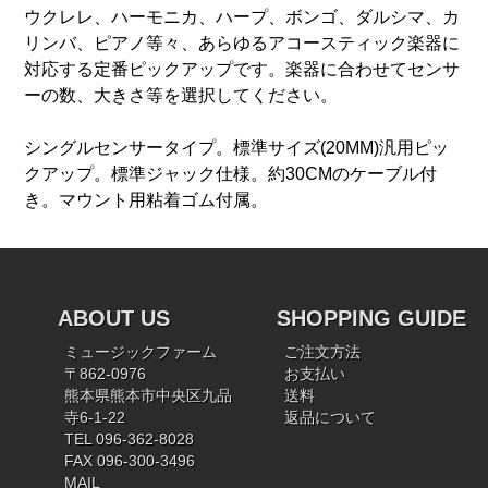
ウクレレ、ハーモニカ、ハープ、ボンゴ、ダルシマ、カ
リンバ、ピアノ等々、あらゆるアコースティック楽器に
対応する定番ピックアップです。楽器に合わせてセンサ
ーの数、大きさ等を選択してください。
シングルセンサータイプ。標準サイズ(20MM)汎用ピッ
クアップ。標準ジャック仕様。約30CMのケーブル付
き。マウント用粘着ゴム付属。
ABOUT US
SHOPPING GUIDE
ミュージックファーム
ご注文方法
〒862-0976
お支払い
熊本県熊本市中央区九品
送料
寺6-1-22
返品について
TEL 096-362-8028
FAX 096-300-3496
MAIL