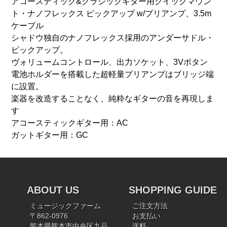
アコースティック&クラシックギター用クイックマウン
ト・ナノフレックス ピックアップ w/プリアンプ、3.5m
ケーブル
シャドウ独自のナノフレックス採用のアンダーサドル・
ピックアップ。
ヴォリュームコントロール、出力ソケット、3Vボタン
電池ホルダーを搭載した超軽量プリアンプはブリッジ端
に設置。
楽器を改造することなく、純粋なギターの音を再現しま
す
アコースティックギター用：AC
ガットギター用：GC
ABOUT US
SHOPPING GUIDE
ミュージックファーム
ご注文方法
〒862-0976
お支払い
熊本県熊本市中央区九品
送料