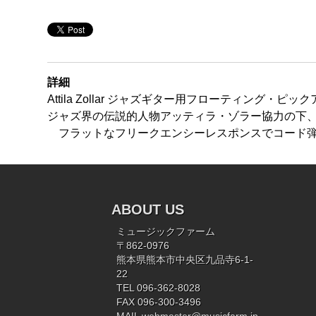
詳細
Attila Zollar ジャズギター用フローティング・ピッ
ジャズ界の伝説的人物アッティラ・ゾラー協力の下
フラットなフリークエンシーレスポンスでコード弾
ABOUT US
ミュージックファーム
〒862-0976
熊本県熊本市中央区九品寺6-1-
22
TEL 096-362-8028
FAX 096-300-3496