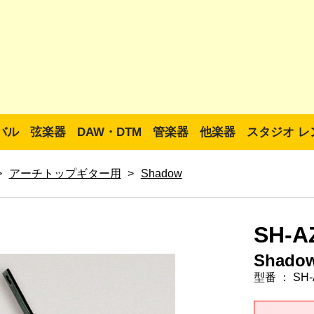
バル
弦楽器
DAW・DTM
管楽器
他楽器
スタジオ レ
>
アーチトップギター用
>
Shadow
SH-
Shado
型番 ： SH