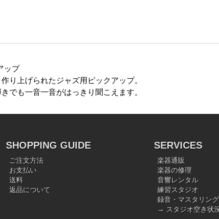
クアップ
、作り上げられたジャズ用ピックアップ。
きでも一音一音がはっきり聞こえます。
SHOPPING GUIDE
SERVICES
ご注文方法
楽器通販
お支払い
楽器の修理
送料
音響レンタル
返品について
練習スタジオ
録音・マスタリング
→ スタジオ空き状