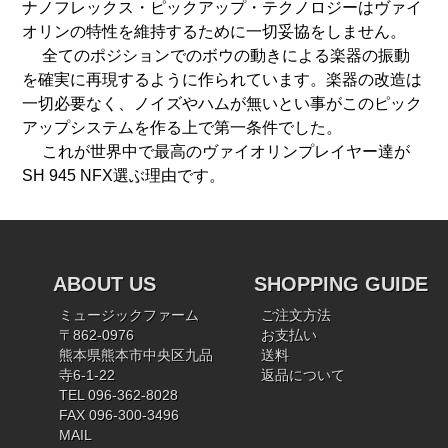
ナノフレックス・ピックアップ・テクノロジーはヴァイ
オリンの特性を維持するために一切妥協をしません。
全てのポジションでのボウの動きによる楽器の振動
を確実に再現するように作られています。楽器の改造は
一切必要なく、ノイズやハムが無いとい事がこのピック
アップシステムを作る上で第一条件でした。
これが世界中で最高のヴァイオリンプレイヤー達が
SH 945 NFX選ぶ理由です。
ABOUT US
SHOPPING GUIDE
ミュージックファーム
ご注文方法
〒862-0976
お支払い
熊本県熊本市中央区九品
送料
寺6-1-22
返品について
TEL 096-362-8028
FAX 096-300-3496
MAIL