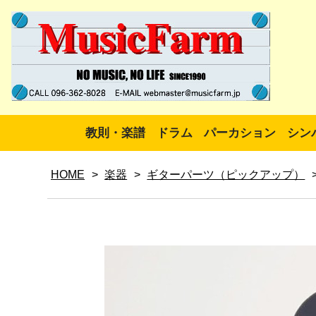
教則・楽譜
ドラム
パーカション
シン
HOME
>
楽器
>
ギターパーツ（ピックアップ）