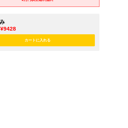
み
¥9428