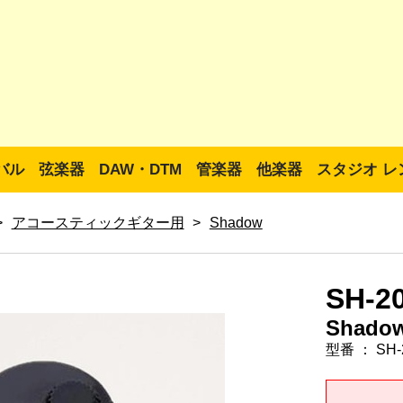
バル
弦楽器
DAW・DTM
管楽器
他楽器
スタジオ レ
>
アコースティックギター用
>
Shadow
SH-2
Shado
型番 ： SH-