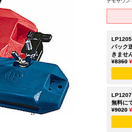
デモサウン
LP120
パック
きませ
¥8360
LP120
無料に
¥9020