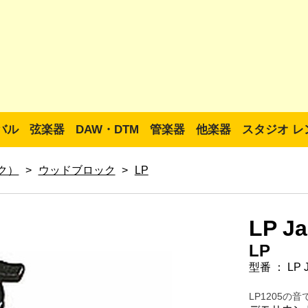
バル
弦楽器
DAW・DTM
管楽器
他楽器
スタジオ レ
ック）
>
ウッドブロック
>
LP
LP J
LP
型番 ： LP J
LP1205の音