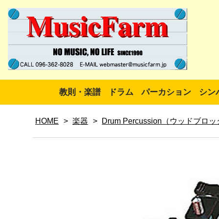
教則・楽譜
ドラム
パーカション
シン
HOME
>
楽器
>
Drum Percussion（ウッドブロ