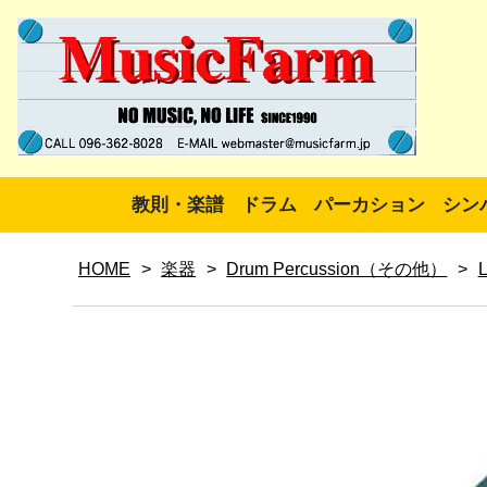
教則・楽譜
ドラム
パーカション
シン
HOME
>
楽器
>
Drum Percussion（その他）
>