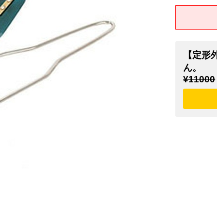
【定形
ん。
¥11000