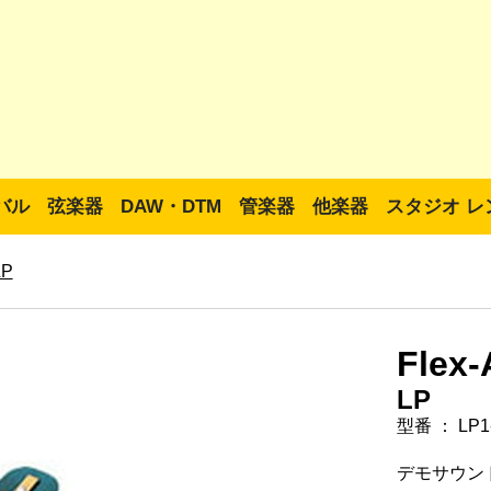
バル
弦楽器
DAW・DTM
管楽器
他楽器
スタジオ レ
LP
Flex-
LP
型番 ： LP1
デモサウン