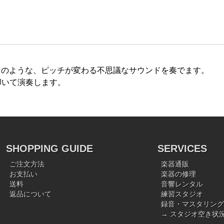
サウンドのような、ピッチが変わる不思議なサウンドを奏でます。
叩いて演奏します。
SHOPPING GUIDE
SERVICES
ご注文方法
楽器通販
お支払い
楽器の修理
送料
音響レンタル
返品について
練習スタジオ
録音・マスタリング
→ スタジオ空き状