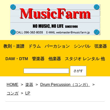
教則・楽譜
ドラム
パーカション
シンバル
弦楽器
DAW・DTM
管楽器
他楽器
スタジオ レンタル 他
HOME
>
楽器
>
Drum Percussion（コンガ）
>
コンガ
>
LP