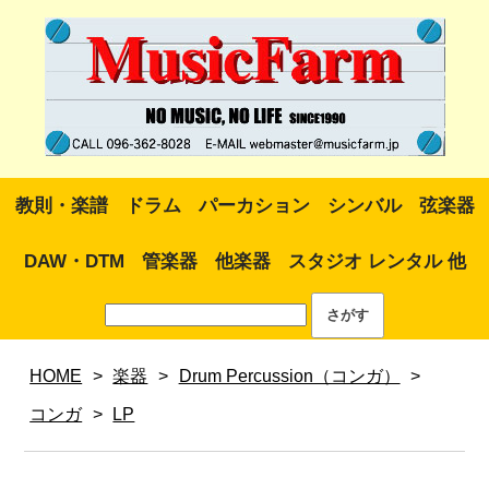
教則・楽譜
ドラム
パーカション
シンバル
弦楽器
DAW・DTM
管楽器
他楽器
スタジオ レンタル 他
HOME
>
楽器
>
Drum Percussion（コンガ）
>
コンガ
>
LP