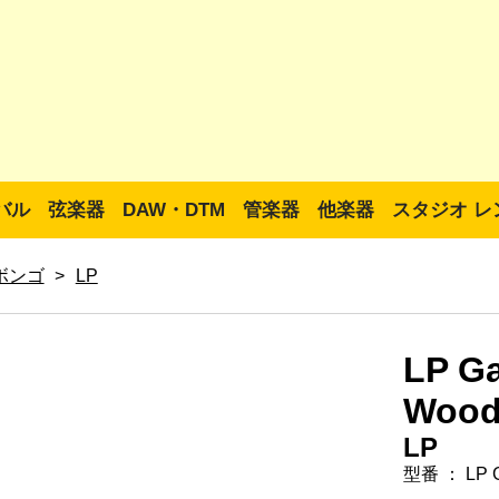
バル
弦楽器
DAW・DTM
管楽器
他楽器
スタジオ レ
ボンゴ
>
LP
LP Ga
Wood
LP
型番 ： LP Ga