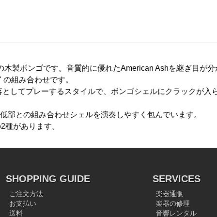
ンゴ は最高の木製ボンゴです。音質的に優れたAmerican Ashを
/8" の組み合わせです。
床に落としてプレーするスタイルで、ボンゴシェルにクラックが
ャスト低部との組み合わせシェルを演奏しやすく包んでいます。
ロムの2種があります。
SHOPPING GUIDE
SERVICES
ご注文方法
楽器通販
お支払い
楽器の修理
送料
音響レンタル