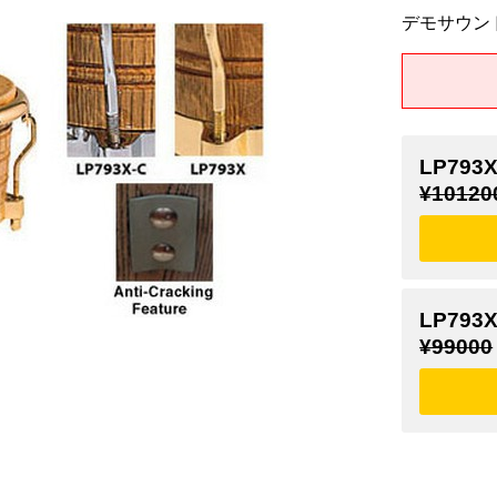
デモサウン
LP79
¥10120
LP79
¥99000