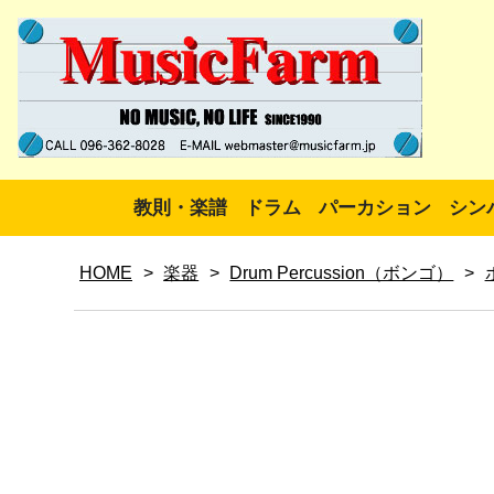
教則・楽譜
ドラム
パーカション
シン
HOME
>
楽器
>
Drum Percussion（ボンゴ）
>