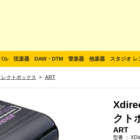
バル
弦楽器
DAW・DTM
管楽器
他楽器
スタジオ レ
イレクトボックス
>
ART
Xdi
クト
ART
型番 ： XDir