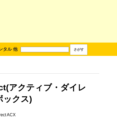
ンタル 他
rect(アクティブ・ダイレ
ボックス)
ect ACX