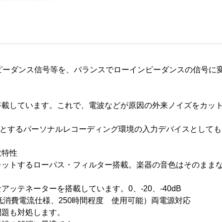
インピーダンス信号等を、バランスでローインピーダンスの信号
。
搭載しています。これで、電波などが原因の外来ノイズをカッ
心とするパーソナルレコーディング環境の入力デバイスとして
数特性
カットするローパス・フィルター搭載。楽器の音色はそのままな
ッテネーターを搭載しています。0、-20、-40dB
（低消費電流仕様、250時間程度 使用可能）両電源対応
問題も対処します。