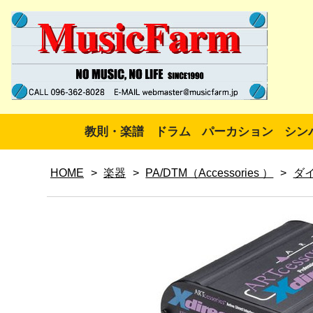
教則・楽譜
ドラム
パーカション
シン
HOME
>
楽器
>
PA/DTM（Accessories ）
>
ダ