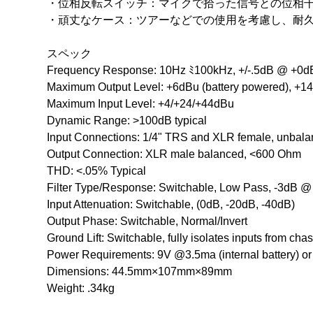
・位相反転スイッチ：マイクで拾った信号との位相
・頑丈なケース：ツアーなどでの使用を考慮し、耐
スペック
Frequency Response: 10Hz ﾐ100kHz, +/-.5dB @ +0d
Maximum Output Level: +6dBu (battery powered), +
Maximum Input Level: +4/+24/+44dBu
Dynamic Range: >100dB typical
Input Connections: 1/4" TRS and XLR female, unbal
Output Connection: XLR male balanced, <600 Ohm
THD: <.05% Typical
Filter Type/Response: Switchable, Low Pass, -3dB 
Input Attenuation: Switchable, (0dB, -20dB, -40dB)
Output Phase: Switchable, Normal/Invert
Ground Lift: Switchable, fully isolates inputs from cha
Power Requirements: 9V @3.5ma (internal battery)
Dimensions: 44.5mm×107mm×89mm
Weight: .34kg