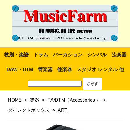
教則・楽譜
ドラム
パーカション
シンバル
弦楽器
DAW・DTM
管楽器
他楽器
スタジオ レンタル 他
HOME
>
楽器
>
PA/DTM（Accessories ）
>
ダイレクトボックス
>
ART