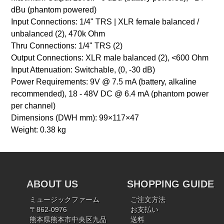
dBu (phantom powered)
Input Connections: 1/4" TRS | XLR female balanced /
unbalanced (2), 470k Ohm
Thru Connections: 1/4" TRS (2)
Output Connections: XLR male balanced (2), <600 Ohm
Input Attenuation: Switchable, (0, -30 dB)
Power Requirements: 9V @ 7.5 mA (battery, alkaline
recommended), 18 - 48V DC @ 6.4 mA (phantom power
per channel)
Dimensions (DWH mm): 99×117×47
Weight: 0.38 kg
ABOUT US
SHOPPING GUIDE
ミュージックファーム
ご注文方法
〒862-0976
お支払い
熊本県熊本市中央区九品
送料