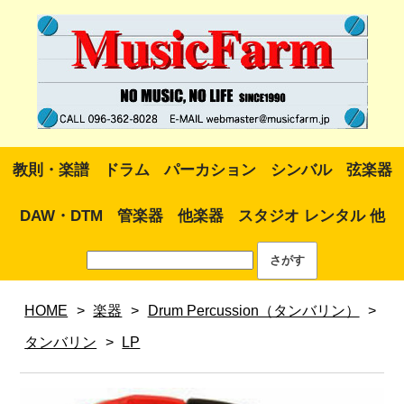
教則・楽譜
ドラム
パーカション
シンバル
弦楽器
DAW・DTM
管楽器
他楽器
スタジオ レンタル 他
HOME
>
楽器
>
Drum Percussion（タンバリン）
>
タンバリン
>
LP